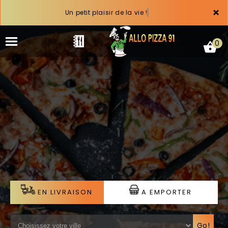
×
Un petit plaisir de la vie !
0
ACCUEIL
LA CARTE
VOTRE COMPTE
NOTRE RESTAURANT
EN LIVRAISON
A EMPORTER
VOS AVIS
MENTIONS LÉGALES
Go!