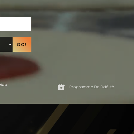
GO!
pide
Programme De Fidélité
Voir les produits
Voir les prod