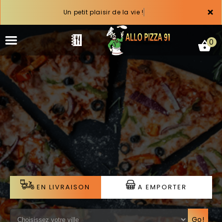
×
Un petit plaisir de la vie !
0
ACCUEIL
LA CARTE
VOTRE COMPTE
NOTRE RESTAURANT
EN LIVRAISON
A EMPORTER
VOS AVIS
MENTIONS LÉGALES
Go!