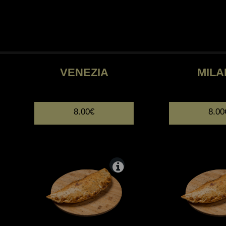
VENEZIA
MIL
8.00€
8.00