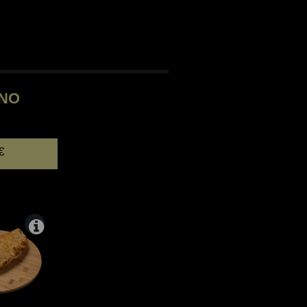
ANO
€