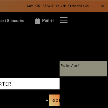
×
×
Note: 0/5 - 53 Avis -
>> voir la liste des avis
Panier
r / S'inscrire
Panier Vide !