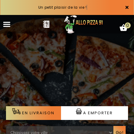
×
Un petit plaisir de la vie !
0
ACCUEIL
LA CARTE
VOTRE COMPTE
NOTRE RESTAURANT
EN LIVRAISON
A EMPORTER
VOS AVIS
MENTIONS LÉGALES
Go!