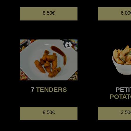
8.50€
6.00
7
TENDERS
PETI
POTA
8.50€
3.50