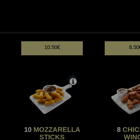
18
NUGGETS
10
ONIONS
10.50€
8.50
10
MOZZARELLA
8
CHIC
STICKS
WIN