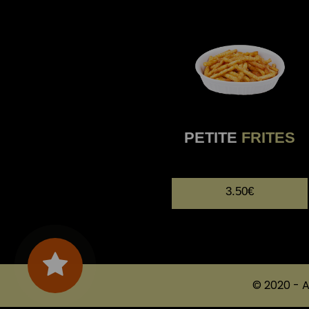
PETITE
FRITES
3.50€
© 2020 -
A