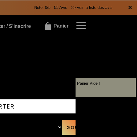
×
×
Note: 0/5 - 53 Avis -
>> voir la liste des avis
Panier
r / S'inscrire
Panier Vide !