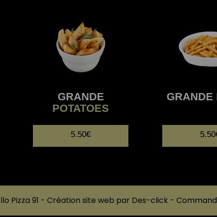
GRANDE
GRANDE
POTATOES
5.50€
5.50
llo Pizza 91
- Création site web par
Des-click
-
Commander