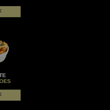
€
TE
TOES
€