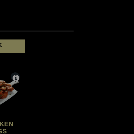
 RINGS
€
KEN
GS