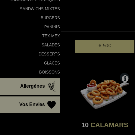
SANDWICHS MIXTES
BURGERS
10
NUGGETS
PANINIS
TEX MEX
6.50€
SALADES
DESSERTS
GLACES
BOISSONS
Allergènes
Vos Envies
10
CALAMARS