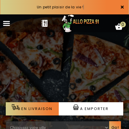
×
Un petit plaisir de la vie !
0
ACCUEIL
LA CARTE
VOTRE COMPTE
NOTRE RESTAURANT
EN LIVRAISON
A EMPORTER
VOS AVIS
MENTIONS LÉGALES
Go!